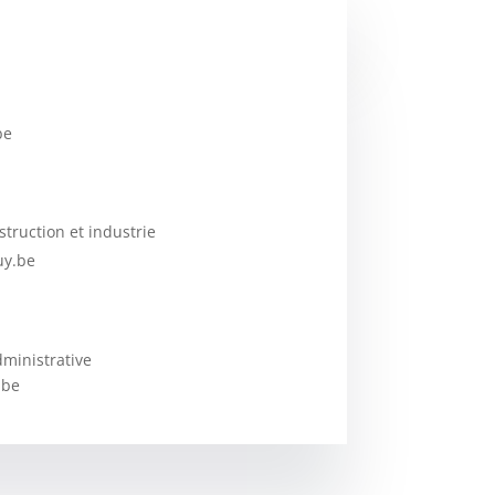
be
truction et industrie
uy.be
ministrative
.be